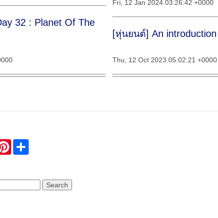
Fri, 12 Jan 2024 03:26:42 +0000
Day 32 : Planet Of The
[หุ่นยนต์] An introducti
0000
Thu, 12 Oct 2023 05:02:21 +0000
Day 31 : VAR Check In
How To Use Serial Plott
Tue, 05 Sep 2023 09:42:42 +0000
0000
hatsApp
Pinterest
Share
Homemade Electric Gene
ay 30 : Let's Vaccinate)
Thu, 13 Jul 2023 07:00:20 +0000
0000
Homemade Train Simulat
Day 29 : New Normal)