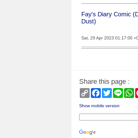
Fay's Diary Comic (
Dust)
Sat, 29 Apr 2023 01:17:00 +
Fay's Diary Comic (
Progress)
Share this page :
Fri, 09 Dec 2022 03:07:02 +
Copy
Facebook
Twitter
Line
W
Link
Fay's Diary Comic (D
Show mobile version
Fri, 09 Sep 2022 04:16:14 +
Fay's Diary Comic (