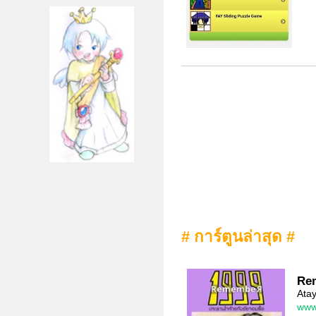
# การ์ตูนล่าสุด #