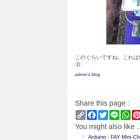
このぐらいですね。これは
:D
admin's blog
Share this page :
Copy
Facebook
Twitter
Line
Wha
Link
You might also like ..
Arduino : FAY Mini-Ch