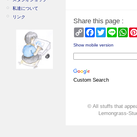
私達について
リンク
Share this page :
Copy
Facebook
Twitter
Line
Wha
Link
Show mobile version
Custom Search
© All stuffs that appe
Lemongrass-Stud