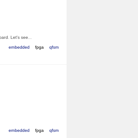
rd. Let's see...
embedded
fpga
qfsm
embedded
fpga
qfsm