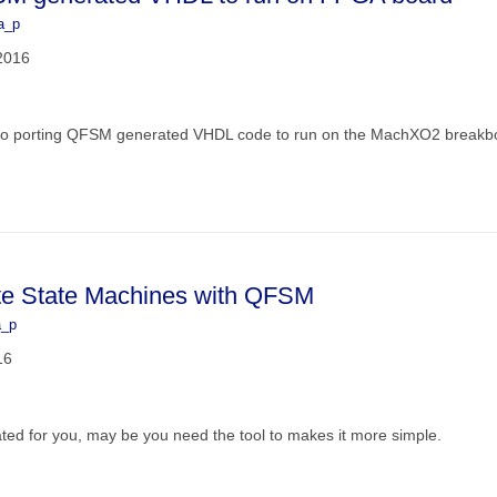
a_p
2016
w to porting QFSM generated VHDL code to run on the MachXO2 breakboa
te State Machines with QFSM
a_p
16
ated for you, may be you need the tool to makes it more simple.