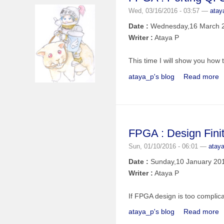
Wed, 03/16/2016 - 03:57 —
atay
Date :
Wednesday,16 March 
Writer :
Ataya P
This time I will show you ho
ataya_p's blog
Read more
FPGA : Design Fini
Sun, 01/10/2016 - 06:01 —
atay
Date :
Sunday,10 January 20
Writer :
Ataya P
If FPGA design is too complic
ataya_p's blog
Read more