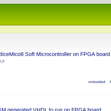
ticeMico8 Soft Microcontroller on FPGA board
a_p
embedded
SM generated VHDL to run on FPGA board