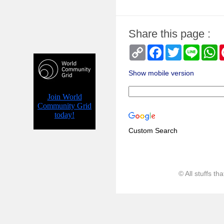
Share this page :
Copy
Facebook
Twitter
Line
W
Link
Show mobile version
Custom Search
© All stuffs t