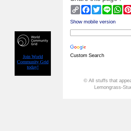
Copy
Facebook
Twitter
Line
Wha
Link
Show mobile version
Custom Search
© All stuffs that appe
Lemongrass-Stud