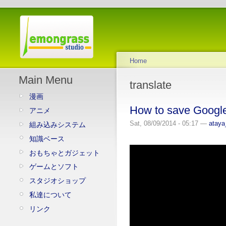
Home
Main Menu
translate
漫画
How to save Google
アニメ
Sat, 08/09/2014 - 05:17 —
ataya
組み込みシステム
知識ベース
おもちゃとガジェット
ゲームとソフト
スタジオショップ
私達について
リンク