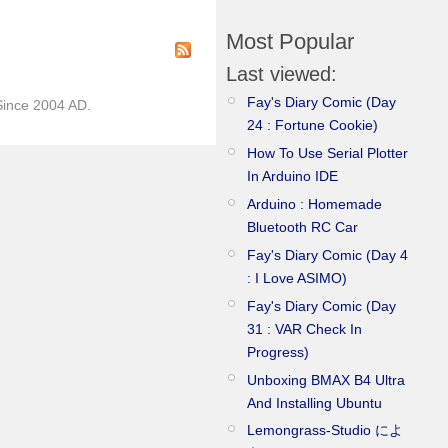
Most Popular
Last viewed:
Fay's Diary Comic (Day
)Since 2004 AD.
24 : Fortune Cookie)
How To Use Serial Plotter
In Arduino IDE
Arduino : Homemade
Bluetooth RC Car
Fay's Diary Comic (Day 4
: I Love ASIMO)
Fay's Diary Comic (Day
31 : VAR Check In
Progress)
Unboxing BMAX B4 Ultra
And Installing Ubuntu
Lemongrass-Studio によ