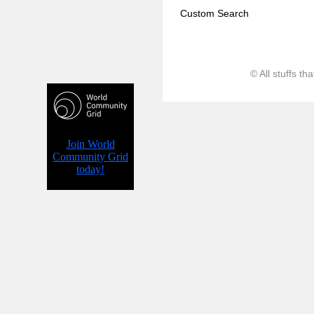
Custom Search
© All stuffs t