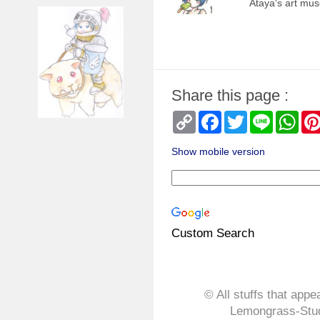
Ataya's art mu
Share this page :
Copy
Facebook
Twitter
Line
Wha
Link
Show mobile version
Custom Search
© All stuffs that appe
Lemongrass-Stud