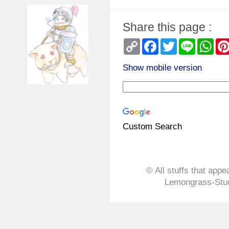
Share this page :
Copy
Facebook
Twitter
Line
Wha
Link
Show mobile version
Custom Search
© All stuffs that appe
Lemongrass-Stud